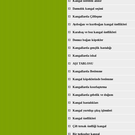
Kangal nereden alınır
Damızlık kangal seçimi
Kangallarda Çiftleşme
Ayıboğan ve kurtboğan kangal özellikleri
Karabaş ve boz kangal özellikleri
Domuz boğan köpekler
Kangallarda gençlik hastalığı
Kangallarda ishal
AŞI TABLOSU
Kangallarda Beslenme
Kangal köpeklerinde beslenme
Kangallarda kısırlaştırma
Kangallarda gebelik ve doğum
Kangal hastalıkları
Kangal yurtdışı çıkış işlemleri
Kangal özellikleri
Çift tırnak özelliği kangal
Bir tutkudur kangal