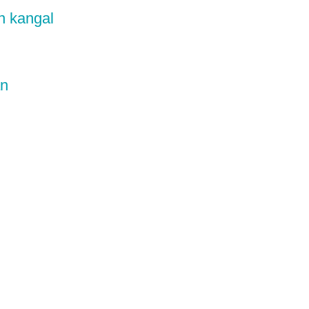
n kangal
an