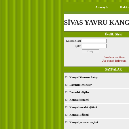
Anasayfa
Hakkı
SİVAS YAVRU KAN
Üyelik Girişi
Kullanıcı adı
Şifre
Parolamı unuttum
Üye olmak istiyorum
SAYFALAR
Kangal Yavrusu Satışı
Damızlık erkekler
Damızlık dişiler
Kangal isimleri
Kangal tuvalet eğitimi
Kangal Eğitimi
Kangal yavrusu seçimi