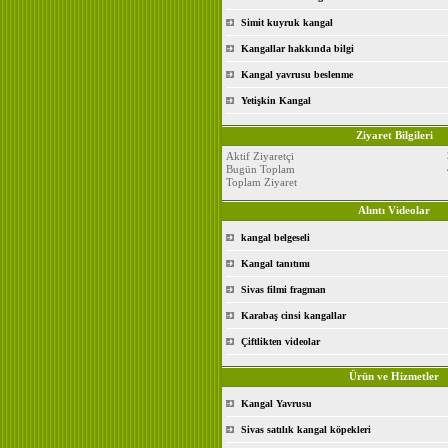
Simit kuyruk kangal
Kangallar hakkında bilgi
Kangal yavrusu beslenme
Yetişkin Kangal
Ziyaret Bilgileri
Aktif Ziyaretçi
Bugün Toplam
Toplam Ziyaret
Alıntı Videolar
kangal belgeseli
Kangal tanıtımı
Sivas filmi fragman
Karabaş cinsi kangallar
Çiftlikten videolar
Ürün ve Hizmetler
Kangal Yavrusu
Sivas satılık kangal köpekleri