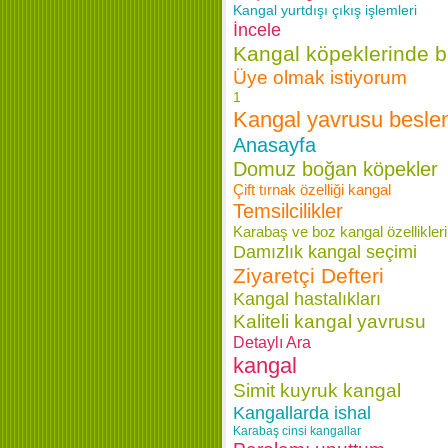
Kangal yurtdışı çıkış işlemleri
İncele
Kangal köpeklerinde 
Üye olmak istiyorum
1
Kangal yavrusu besl
Anasayfa
Domuz boğan köpekler
Çift tırnak özelliği kangal
Temsilcilikler
Karabaş ve boz kangal özellikleri
Damızlık kangal seçimi
Ziyaretçi Defteri
Kangal hastalıkları
Kaliteli kangal yavrusu
Detaylı Ara
kangal
Simit kuyruk kangal
Kangallarda ishal
Karabaş cinsi kangallar