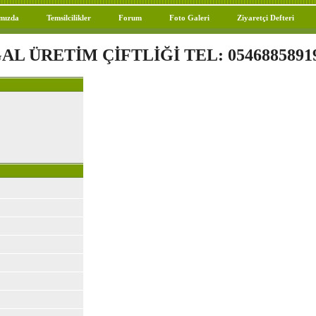
mızda
Temsilcilikler
Forum
Foto Galeri
Ziyaretçi Defteri
GAL ÜRETİM ÇİFTLİĞİ
TEL: 0546885891