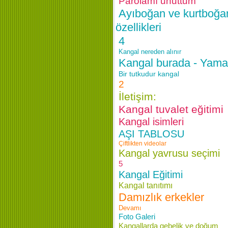
Parolamı unuttum
Ayıboğan ve kurtboğa
özellikleri
4
Kangal nereden alınır
Kangal burada - Yam
Bir tutkudur kangal
2
İletişim:
Kangal tuvalet eğitimi
Kangal isimleri
AŞI TABLOSU
Çiftlikten videolar
Kangal yavrusu seçimi
5
Kangal Eğitimi
Kangal tanıtımı
Damızlık erkekler
Devamı
Foto Galeri
Kangallarda gebelik ve doğum