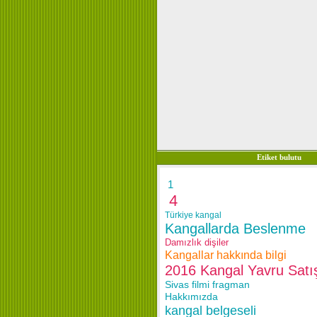
Etiket bulutu
1
4
Türkiye kangal
Kangallarda Beslenme
Damızlık dişiler
Kangallar hakkında bilgi
2016 Kangal Yavru Satı
Sivas filmi fragman
Hakkımızda
kangal belgeseli