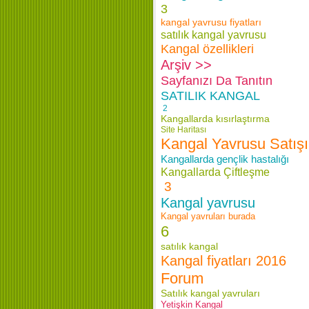
3
kangal yavrusu fiyatları
satılık kangal yavrusu
Kangal özellikleri
Arşiv >>
Sayfanızı Da Tanıtın
SATILIK KANGAL
2
Kangallarda kısırlaştırma
Site Haritası
Kangal Yavrusu Satışı
Kangallarda gençlik hastalığı
Kangallarda Çiftleşme
3
Kangal yavrusu
Kangal yavruları burada
6
satılık kangal
Kangal fiyatları 2016
Forum
Satılık kangal yavruları
Yetişkin Kangal